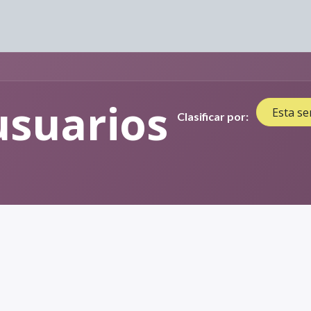
Radiodiagnóstico
Radón
Cursos
Contacto​
Blog
usuarios
Esta s
Clasificar por: