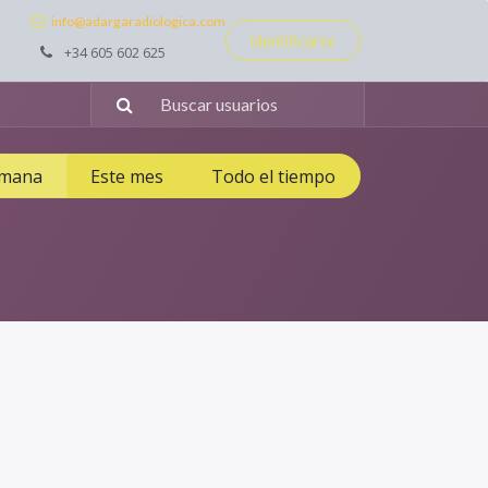
info@adargaradiologica.com
Identificarse
+34 605 602 625
emana
Este mes
Todo el tiempo